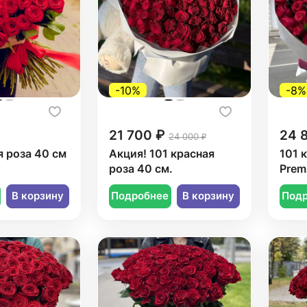
-10%
-8%
21 700 ₽
24 
24 000 ₽
я роза 40 см
Акция! 101 красная
101 
роза 40 см.
Prem
В корзину
Подробнее
В корзину
Под