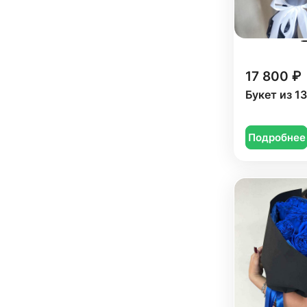
Юбилей (
820
)
Орхидея (
31
)
Мужчине (
127
)
Пион (
89
)
Подруге (
136
)
Ранункулюс (
22
)
Ребенку (
411
)
17 800 ₽
Роза (
556
)
Букет из 1
Сестре (
128
)
Роза кустовая (
115
)
Роза синяя (
12
)
Подробнее
Роза черная (
11
)
Ромашка (
5
)
Сирень (
2
)
Скиммия (
1
)
Солидаго (
2
)
Статица (
12
)
Танацетум (
13
)