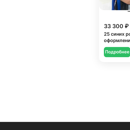
Тюльпан (
139
)
Фрезия (
14
)
33 300 ₽
Хамелациум (
1
)
25 синих р
оформлен
Хризантема (
28
)
Эустома (
62
)
Подробнее