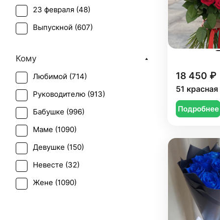
23 февраля (
48
)
Грин белл (
1
)
Выпускной (
607
)
Ирис (
35
)
День матери (
747
)
Калла (
11
)
Кому
День учителя (
479
)
Краспедия (
1
)
18 450 ₽
Любимой (
714
)
Пасха (
46
)
Леукоспермум (
1
)
51 красная
Руководителю (
913
)
Первое свидание (
973
)
Лилия (
28
)
Подробнее
Бабушке (
996
)
Последний звонок (
544
)
Лимониум (
2
)
Маме (
1090
)
Рождение ребенка (
457
)
Маттиола (
21
)
Девушке (
150
)
Рождество (
113
)
Мимоза (
20
)
Невесте (
32
)
Свадьба (
46
)
Нарцисс (
1
)
Жене (
1090
)
Татьянин день (
632
)
Нигелла (
1
)
Женщине (
1028
)
Траур (
2
)
Озотамнус (
2
)
Коллеге (
1049
)