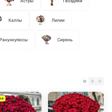
Астры
Гвоздики
Каллы
Лилии
Ранункулюсы
Сирень
ИЯ