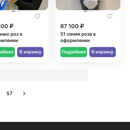
000 ₽
67 100 ₽
иних роз в
51 синяя роза в
рмлении
оформлении
робнее
В корзину
Подробнее
В корзину
57