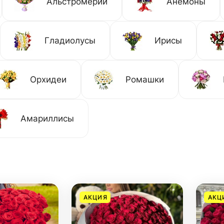
Альстромерии
Анемоны
Гладиолусы
Ирисы
Орхидеи
Ромашки
Амариллисы
АКЦИЯ
АКЦ