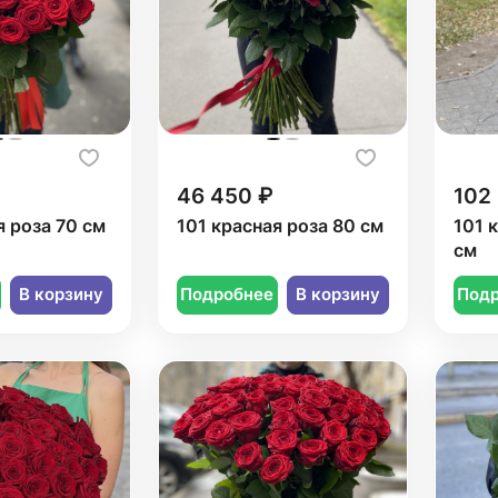
46 450 ₽
102
я роза 70 см
101 красная роза 80 см
101 
см
В корзину
Подробнее
В корзину
Под