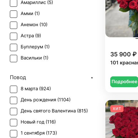
Амариллис (
5
)
Амми (
1
)
Анемон (
10
)
Астра (
9
)
Буплерум (
1
)
35 900 ₽
Васильки (
1
)
101 красна
Гвоздика (
28
)
Повод
Гербера (
26
)
Подробнее
8 марта (
924
)
Гиацинт (
14
)
День рождения (
1104
)
Гиперикум (
17
)
ХИТ
День святого Валентина (
815
)
Гипсофила (
8
)
Новый год (
116
)
Гладиолус (
15
)
1 сентября (
173
)
Гортензия (
29
)