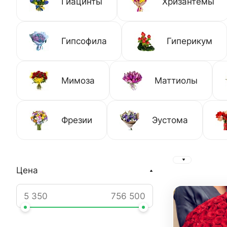
Гиацинты
Хризантемы
Гипсофила
Гиперикум
Мимоза
Маттиолы
Фрезии
Эустома
Цена