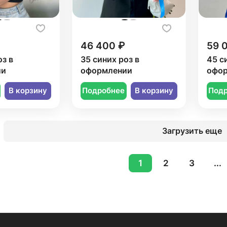
46 400 ₽
59 
оз в
35 синих роз в
45 с
ии
оформлении
офо
В корзину
Подробнее
В корзину
Под
Загрузить еще
1
2
3
...