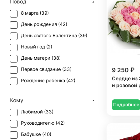
Повод
8 марта (
39
)
День рождения (
42
)
День святого Валентина (
39
)
Новый год (
2
)
День матери (
38
)
9 250 ₽
Первое свидание (
33
)
Сердце из 
Рождение ребенка (
42
)
и розовой 
Рождество (
1
)
Кому
Татьянин день (
33
)
Подробнее
Любимой (
33
)
Юбилей (
41
)
Руководителю (
42
)
Бабушке (
40
)