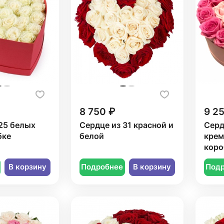
8 750 ₽
9 2
25 белых
Сердце из 31 красной и
Серд
бке
белой
крем
коро
В корзину
Подробнее
В корзину
Под