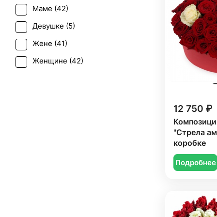
Маме (
42
)
Девушке (
5
)
Жене (
41
)
Женщине (
42
)
Коллеге (
41
)
Мужчине (
3
)
12 750 ₽
Подруге (
5
)
Композиция
Сестре (
5
)
"Стрела ам
коробке
Подробнее