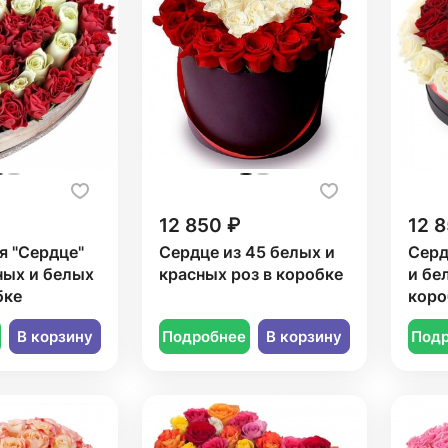
12 850 ₽
12 8
я "Сердце"
Сердце из 45 белых и
Серд
ных и белых
красных роз в коробке
и бе
бке
коро
В корзину
Подробнее
В корзину
Под