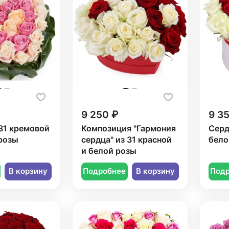
9 250 ₽
9 3
31 кремовой
Композиция "Гармония
Серд
розы
сердца" из 31 красной
бело
и белой розы
В корзину
Подробнее
В корзину
Под