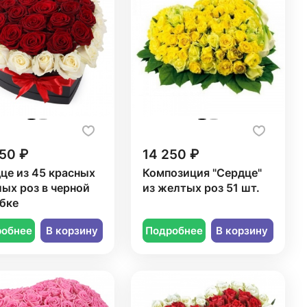
50 ₽
14 250 ₽
це из 45 красных
Композиция "Сердце"
лых роз в черной
из желтых роз 51 шт.
бке
робнее
В корзину
Подробнее
В корзину