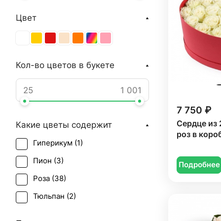
Цвет
Кол-во цветов в букете
7 750 ₽
Сердце из 
Какие цветы содержит
роз в коро
Гиперикум (
1
)
Пион (
3
)
Подробнее
Роза (
38
)
Тюльпан (
2
)