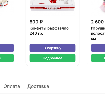
800 ₽
2 600
Конфеты раффаэлло
Игрушк
240 гр.
полоса
см
В корзину
е
Подробнее
Оплата
Доставка