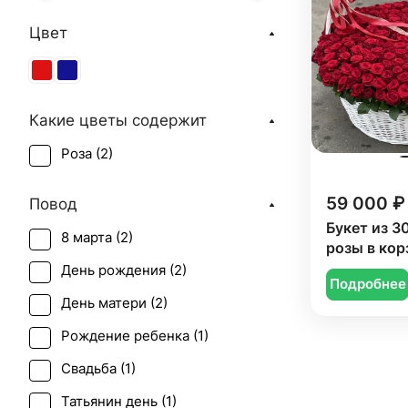
Цвет
Какие цветы содержит
Роза (
2
)
59 000 ₽
Повод
Букет из 3
8 марта (
2
)
розы в кор
День рождения (
2
)
Подробнее
День матери (
2
)
Рождение ребенка (
1
)
Свадьба (
1
)
Татьянин день (
1
)