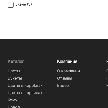
Жене (
3
)
Женщине (
3
)
Коллеге (
3
)
Подруге (
3
)
Ребенку (
3
)
Сестре (
3
)
Каталог
Компания
Цветы
О компании
Букеты
Отзывы
Цветы в коробках
Видео
Цветы в корзинах
Кому
Повод