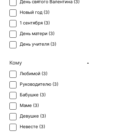
День святого Валентина (
3
)
Новый год (
3
)
1 сентября (
3
)
День матери (
3
)
День учителя (
3
)
Пасха (
3
)
Кому
Рождение ребенка (
3
)
Любимой (
3
)
Рождество (
3
)
Руководителю (
3
)
Свадьба (
3
)
Бабушке (
3
)
Татьянин день (
3
)
Маме (
3
)
Юбилей (
3
)
Девушке (
3
)
Невесте (
3
)