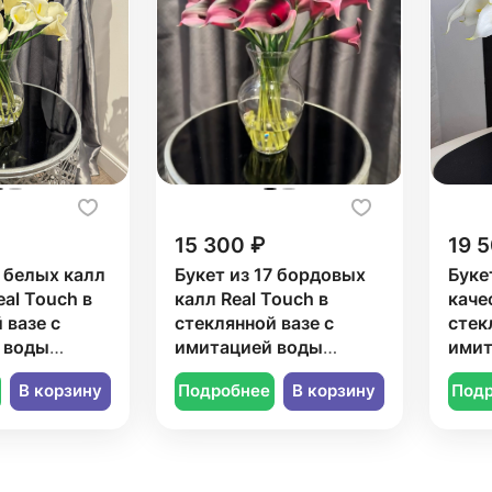
15 300 ₽
19 
7 белых калл
Букет из 17 бордовых
Буке
eal Touch в
калл Real Touch в
каче
 вазе с
стеклянной вазе с
стек
 воды
имитацией воды
имит
США).
Encapso (США).
Enca
В корзину
Подробнее
В корзину
Под