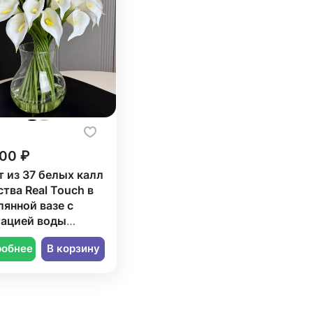
500 ₽
т из 37 белых калл
ства Real Touch в
лянной вазе с
ацией воды
pso (США).
робнее
В корзину