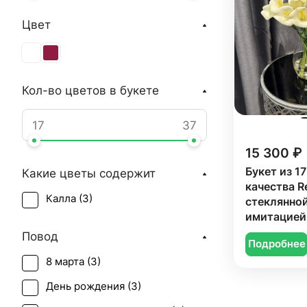
Цвет
Кол-во цветов в букете
15 300 ₽
Букет из 1
Какие цветы содержит
качества R
Калла (
3
)
стеклянной
имитацией
Encapso (
Повод
Подробнее
8 марта (
3
)
День рождения (
3
)