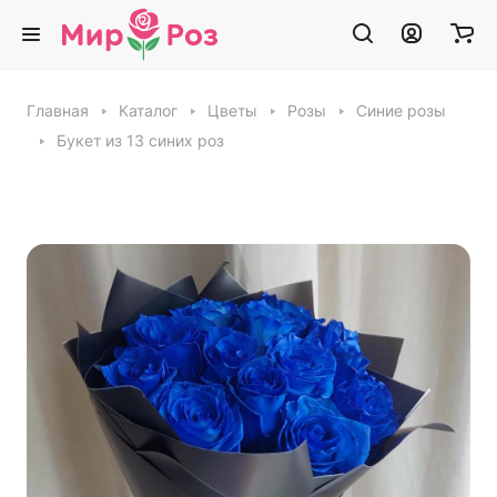
Главная
Каталог
Цветы
Розы
Синие розы
Букет из 13 синих роз