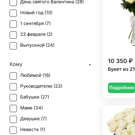
День святого Валентина (
28
)
Новый год (
10
)
1 сентября (
7
)
23 февраля (
2
)
Выпускной (
24
)
День матери (
33
)
10 350 ₽
Кому
День учителя (
23
)
Букет из 2
Любимой (
16
)
Пасха (
15
)
Руководителю (
23
)
Подробнее
Первое свидание (
24
)
Бабушке (
27
)
Последний звонок (
21
)
Маме (
34
)
Рождение ребенка (
18
)
Девушке (
7
)
Рождество (
9
)
Невесте (
1
)
Свадьба (
3
)