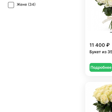
Жене (
34
)
Татьянин день (
27
)
Женщине (
27
)
Юбилей (
29
)
Коллеге (
31
)
Мужчине (
8
)
Подруге (
6
)
11 400 ₽
Ребенку (
10
)
Букет из 3
Сестре (
4
)
Подробнее