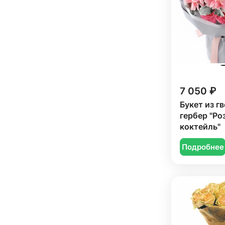
Тюльпан (
19
)
Коллеге (
110
)
Фрезия (
2
)
Мужчине (
9
)
Хризантема (
5
)
Подруге (
111
)
Эустома (
14
)
Ребенку (
37
)
Сестре (
107
)
7 050 ₽
Букет из г
гербер "Ро
коктейль"
Подробнее