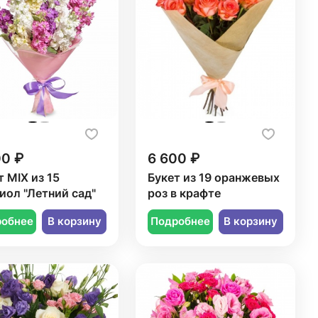
00 ₽
6 600 ₽
т MIX из 15
Букет из 19 оранжевых
иол "Летний сад"
роз в крафте
робнее
В корзину
Подробнее
В корзину