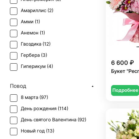
Амариллис (
2
)
Амми (
1
)
Анемон (
1
)
Гвоздика (
12
)
Гербера (
3
)
6 600 ₽
Гиперикум (
4
)
Букет "Рес
Гипсофила (
1
)
Повод
Гладиолус (
1
)
Подробнее
8 марта (
97
)
Гортензия (
6
)
День рождения (
114
)
Ирис (
1
)
День святого Валентина (
92
)
Леукоспермум (
1
)
Новый год (
13
)
Лилия (
2
)