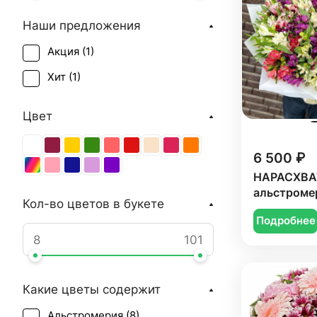
Наши предложения
Акция (
1
)
Хит (
1
)
Цвет
6 500 ₽
НАРАСХВАТ
альстроме
Кол-во цветов в букете
Подробнее
Какие цветы содержит
Альстромерия (
8
)