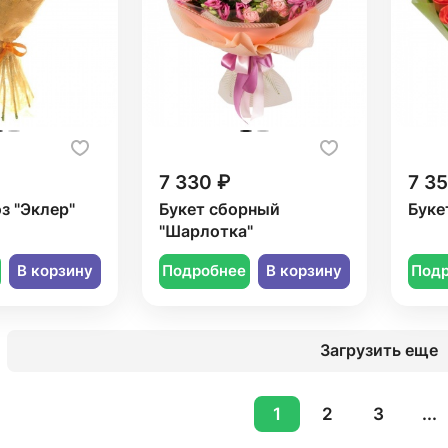
7 330 ₽
7 3
оз "Эклер"
Букет сборный
Буке
"Шарлотка"
В корзину
Подробнее
В корзину
Под
Загрузить еще
1
2
3
...