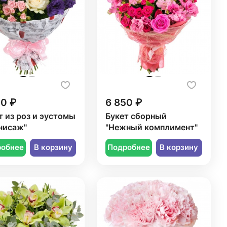
50 ₽
6 850 ₽
т из роз и эустомы
Букет сборный
нисаж"
"Нежный комплимент"
робнее
В корзину
Подробнее
В корзину