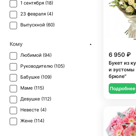
1 сентября (
18
)
Лимониум (
1
)
23 февраля (
4
)
Маттиола (
2
)
Выпускной (
60
)
Нигелла (
1
)
День матери (
79
)
Озотамнус (
1
)
Кому
День учителя (
52
)
Орхидея (
6
)
6 950 ₽
Любимой (
94
)
Пасха (
9
)
Пион (
7
)
Букет из к
Руководителю (
105
)
Первое свидание (
108
)
и эустомы 
Ранункулюс (
8
)
брюле"
Бабушке (
109
)
Последний звонок (
55
)
Роза (
64
)
Маме (
115
)
Подробнее
Рождение ребенка (
57
)
Роза кустовая (
24
)
Девушке (
112
)
Рождество (
13
)
Сирень (
1
)
Невесте (
4
)
Свадьба (
13
)
Скиммия (
1
)
Жене (
114
)
Татьянин день (
73
)
Статица (
3
)
Женщине (
109
)
Юбилей (
92
)