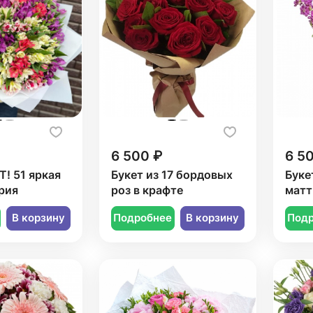
6 500 ₽
6 5
! 51 яркая
Букет из 17 бордовых
Буке
рия
роз в крафте
матт
В корзину
Подробнее
В корзину
Под