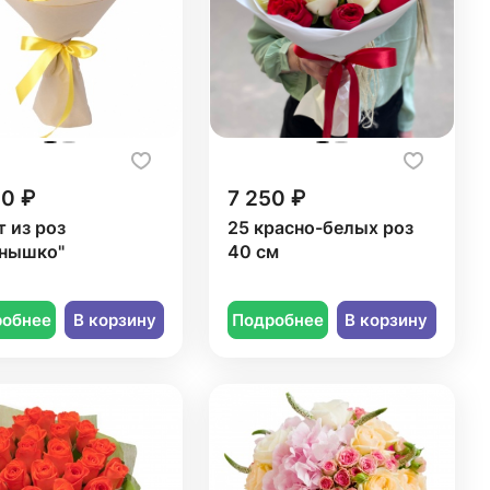
00 ₽
7 250 ₽
т из роз
25 красно-белых роз
нышко"
40 см
робнее
В корзину
Подробнее
В корзину