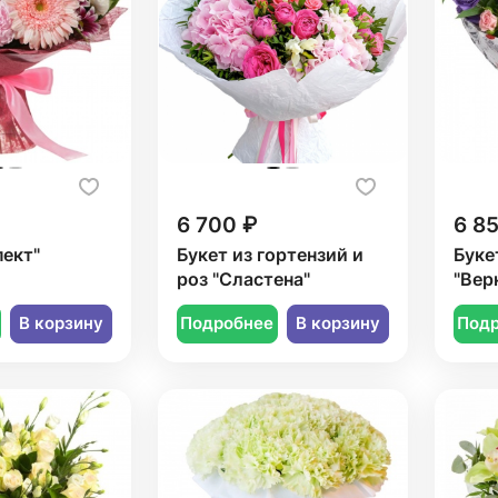
6 700 ₽
6 8
пект"
Букет из гортензий и
Буке
роз "Сластена"
"Вер
В корзину
Подробнее
В корзину
Под