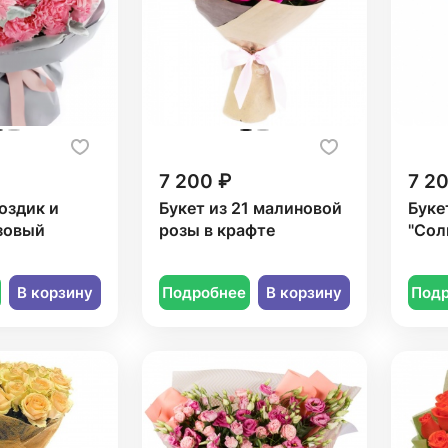
7 200 ₽
7 2
воздик и
Букет из 21 малиновой
Буке
зовый
розы в крафте
"Сол
В корзину
Подробнее
В корзину
Под