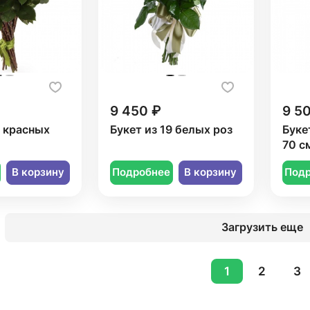
9 450 ₽
9 5
9 красных
Букет из 19 белых роз
Буке
70 с
В корзину
Подробнее
В корзину
Под
Загрузить еще
1
2
3