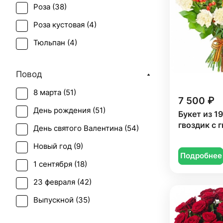
Роза (
38
)
Роза кустовая (
4
)
Тюльпан (
4
)
Хризантема (
1
)
Повод
Эустома (
1
)
8 марта (
51
)
7 500 ₽
День рождения (
51
)
Букет из 1
гвоздик с 
День святого Валентина (
54
)
Новый год (
9
)
Подробнее
1 сентября (
18
)
23 февраля (
42
)
Выпускной (
35
)
День матери (
47
)