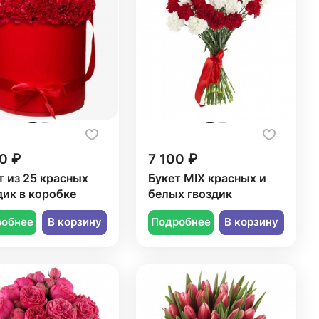
0 ₽
7 100 ₽
т из 25 красных
Букет MIX красных и
дик в коробке
белых гвоздик
робнее
В корзину
Подробнее
В корзину