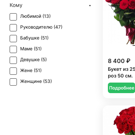
Кому
День учителя (
35
)
Любимой (
13
)
Пасха (
3
)
Руководителю (
47
)
Первое свидание (
41
)
Бабушке (
51
)
Последний звонок (
33
)
Маме (
51
)
Рождение ребенка (
17
)
Девушке (
5
)
8 400 ₽
Рождество (
9
)
Букет из 2
Жене (
51
)
Татьянин день (
47
)
роз 50 см.
Женщине (
53
)
Траур (
1
)
Подробнее
Коллеге (
55
)
Юбилей (
34
)
Мужчине (
44
)
Подруге (
4
)
Ребенку (
18
)