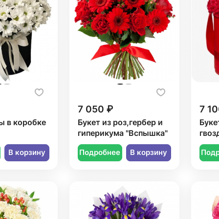
7 050 ₽
7 10
ы в коробке
Букет из роз,гербер и
Буке
гиперикума "Вспышка"
гвоз
В корзину
Подробнее
В корзину
Под