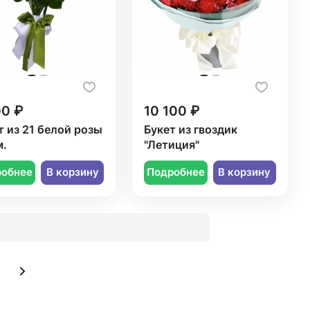
00 ₽
10 100 ₽
т из 21 белой розы
Букет из гвоздик
м.
"Летиция"
робнее
В корзину
Подробнее
В корзину