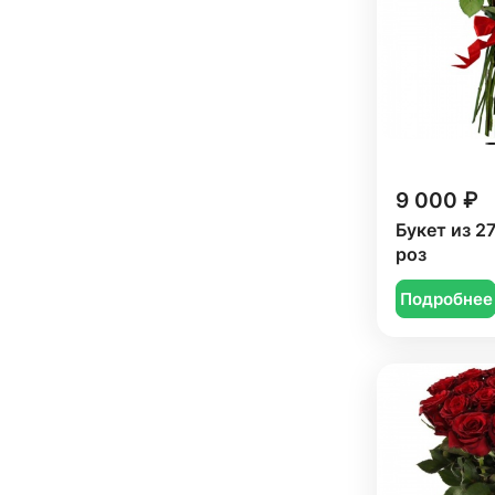
Сестре (
5
)
9 000 ₽
Букет из 2
роз
Подробнее