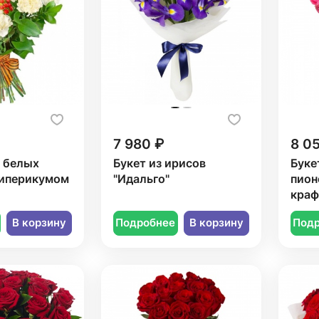
7 980 ₽
8 0
9 белых
Букет из ирисов
Буке
гиперикумом
"Идальго"
пион
краф
В корзину
Подробнее
В корзину
Под