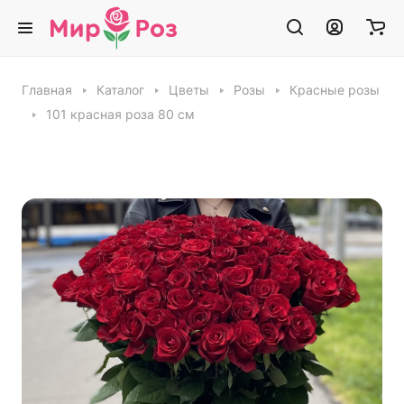
Главная
Каталог
Цветы
Розы
Красные розы
101 красная роза 80 см