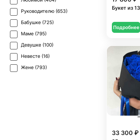
Любимой (
464
)
Пасха (
36
)
Фрезия (
2
)
Букет из 1
Руководителю (
653
)
Первое свидание (
700
)
Эустома (
8
)
Бабушке (
725
)
Последний звонок (
388
)
Подробнее
Маме (
795
)
Рождение ребенка (
356
)
Девушке (
100
)
Рождество (
91
)
Невесте (
16
)
Свадьба (
27
)
Жене (
793
)
Татьянин день (
477
)
Женщине (
747
)
Юбилей (
615
)
Коллеге (
762
)
Мужчине (
103
)
Подруге (
93
)
Ребенку (
274
)
33 300 ₽
Сестре (
85
)