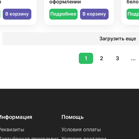
ы
оформлении
бело
В корзину
Подробнее
В корзину
Под
Загрузить еще
1
2
3
...
Информация
Помощь
Реквизиты
Условия оплаты
Партнёрская программа
Условия доставки