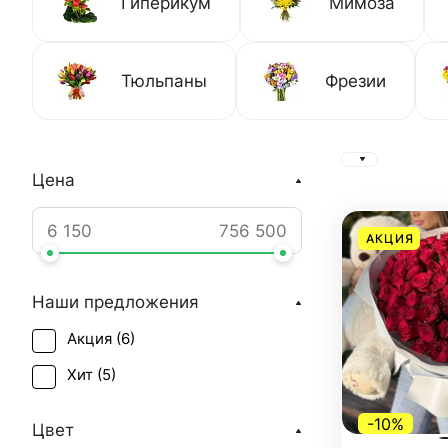
Гиперикум
Мимоза
Тюльпаны
Фрезии
Цена
АКЦИЯ
Наши предложения
Акция (
6
)
Хит (
5
)
-10%
Цвет