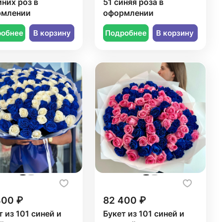
иних роз в
51 синяя роза в
рмлении
оформлении
робнее
В корзину
Подробнее
В корзину
400 ₽
82 400 ₽
т из 101 синей и
Букет из 101 синей и