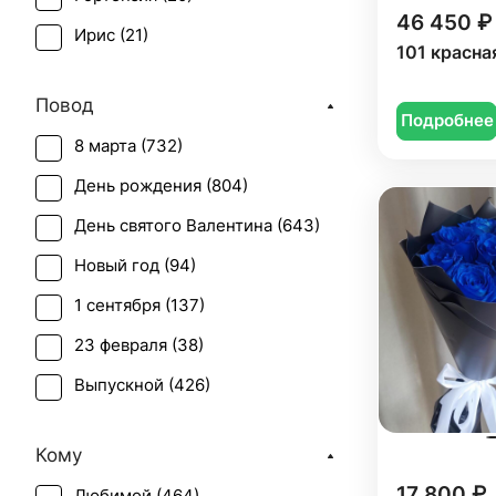
46 450 ₽
Ирис (
21
)
101 красна
Леукоспермум (
1
)
Повод
Мимоза (
16
)
Подробнее
8 марта (
732
)
Озотамнус (
1
)
День рождения (
804
)
Пион (
77
)
День святого Валентина (
643
)
Ранункулюс (
14
)
Новый год (
94
)
Роза (
471
)
1 сентября (
137
)
Роза кустовая (
85
)
23 февраля (
38
)
Роза синяя (
12
)
Выпускной (
426
)
Роза черная (
11
)
День матери (
568
)
Сирень (
1
)
Кому
День учителя (
353
)
Тюльпан (
129
)
17 800 ₽