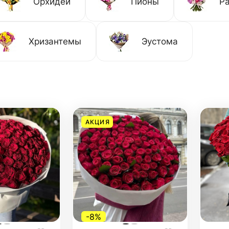
Орхидеи
Пионы
Р
Хризантемы
Эустома
АКЦИЯ
-8%