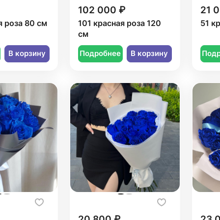
102 000 ₽
21 
я роза 80 см
101 красная роза 120
51 к
см
В корзину
Подробнее
В корзину
Под
20 800 ₽
23 