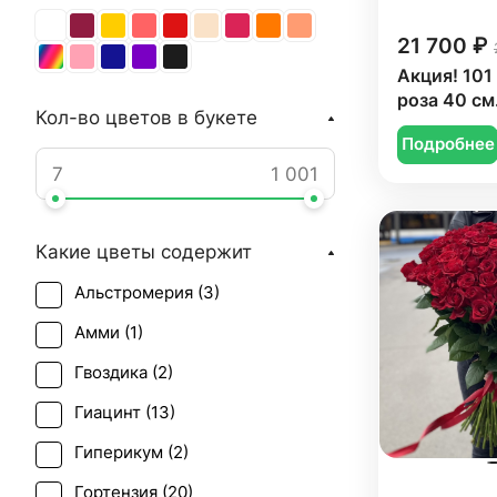
21 700 ₽
Акция! 101
роза 40 см
Кол-во цветов в букете
Подробнее
Какие цветы содержит
Альстромерия (
3
)
Амми (
1
)
Гвоздика (
2
)
Гиацинт (
13
)
Гиперикум (
2
)
Гортензия (
20
)