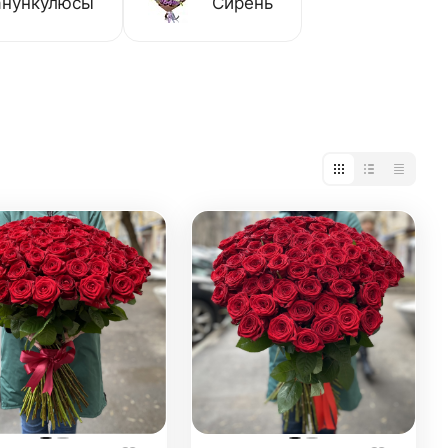
анункулюсы
Сирень