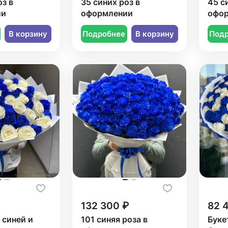
оз в
35 синих роз в
45 с
ии
оформлении
офо
В корзину
Подробнее
В корзину
Под
132 300 ₽
82 
 синей и
101 синяя роза в
Буке