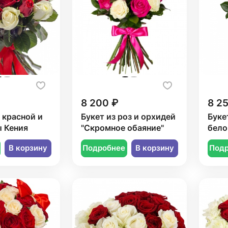
8 200 ₽
8 2
1 красной и
Букет из роз и орхидей
Буке
ы Кения
"Скромное обаяние"
бело
В корзину
Подробнее
В корзину
Под