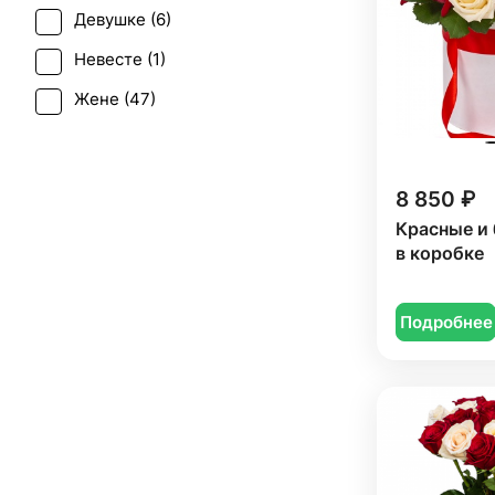
Девушке (
6
)
Рождество (
11
)
Невесте (
1
)
Свадьба (
2
)
Жене (
47
)
Татьянин день (
43
)
Женщине (
45
)
Юбилей (
42
)
Коллеге (
44
)
8 850 ₽
Мужчине (
3
)
Красные и
в коробке
Подруге (
7
)
Ребенку (
11
)
Подробнее
Сестре (
3
)