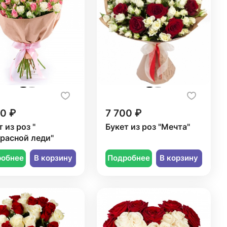
50 ₽
7 700 ₽
 из роз "
Букет из роз "Мечта"
расной леди"
робнее
В корзину
Подробнее
В корзину