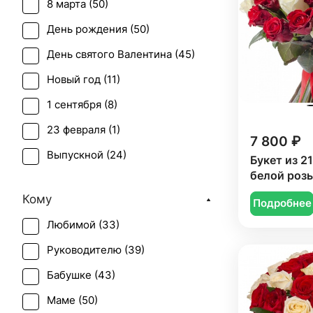
8 марта (
50
)
День рождения (
50
)
День святого Валентина (
45
)
Новый год (
11
)
1 сентября (
8
)
23 февраля (
1
)
7 800 ₽
Выпускной (
24
)
Букет из 2
белой роз
День матери (
50
)
Кому
Подробнее
День учителя (
25
)
Любимой (
33
)
Пасха (
4
)
Руководителю (
39
)
Первое свидание (
40
)
Бабушке (
43
)
Последний звонок (
22
)
Маме (
50
)
Рождение ребенка (
32
)