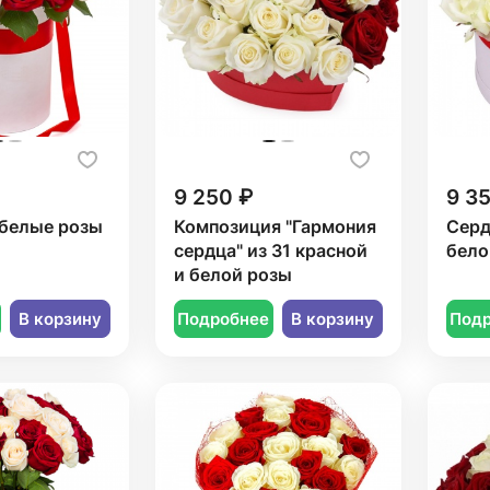
9 250 ₽
9 3
 белые розы
Композиция "Гармония
Серд
сердца" из 31 красной
бело
и белой розы
В корзину
Подробнее
В корзину
Под