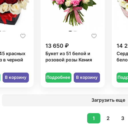
13 650 ₽
14 
45 красных
Букет из 51 белой и
Серд
з в черной
розовой розы Кения
бело
В корзину
Подробнее
В корзину
Под
Загрузить еще
1
2
3