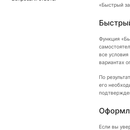
«Быстрый за
Быстрый
Функция «Бы
самостоятел
все условия
вариантах о
По результа
его необход
подтвержден
Оформле
Если вы уве