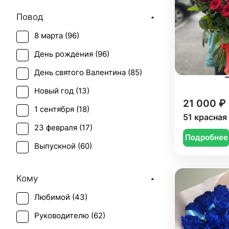
Повод
8 марта (
96
)
День рождения (
96
)
День святого Валентина (
85
)
Новый год (
13
)
21 000 ₽
1 сентября (
18
)
51 красная
23 февраля (
17
)
Подробнее
Выпускной (
60
)
День матери (
79
)
Кому
День учителя (
45
)
Любимой (
43
)
Пасха (
10
)
Руководителю (
62
)
Первое свидание (
65
)