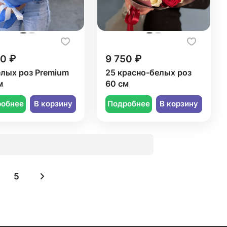
50 ₽
9 750 ₽
елых роз Premium
25 красно-белых роз
м
60 см
робнее
В корзину
Подробнее
В корзину
5