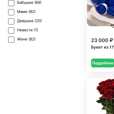
Бабушке (
69
)
Последний звонок (
52
)
Маме (
82
)
Рождение ребенка (
42
)
Девушке (
20
)
Рождество (
12
)
Невесте (
1
)
Свадьба (
6
)
Жене (
82
)
23 000 ₽
Татьянин день (
67
)
Букет из 1
Женщине (
85
)
Юбилей (
83
)
Коллеге (
84
)
Подробнее
Мужчине (
26
)
Подруге (
18
)
Ребенку (
14
)
Сестре (
5
)