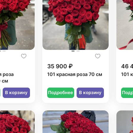
35 900 ₽
46 
я роза
101 красная роза 70 см
101 
 см
В корзину
Подробнее
В корзину
Под