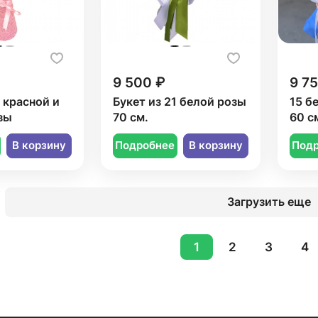
9 500 ₽
9 7
1 красной и
Букет из 21 белой розы
15 б
зы
70 см.
60 с
В корзину
Подробнее
В корзину
Под
Загрузить еще
1
2
3
4