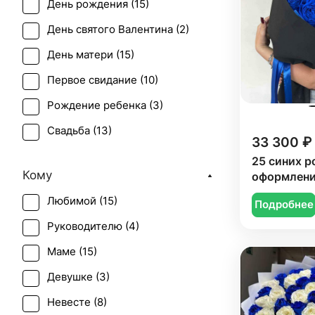
День рождения (
15
)
День святого Валентина (
2
)
День матери (
15
)
Первое свидание (
10
)
Рождение ребенка (
3
)
Свадьба (
13
)
33 300 ₽
Татьянин день (
2
)
25 синих р
Кому
оформлен
Юбилей (
15
)
Любимой (
15
)
Подробнее
Руководителю (
4
)
Маме (
15
)
Девушке (
3
)
Невесте (
8
)