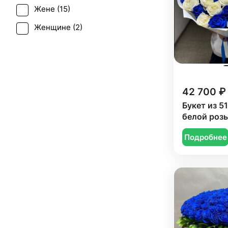
Жене (
15
)
Женщине (
2
)
Коллеге (
10
)
Сестре (
13
)
42 700 ₽
Букет из 51
белой роз
Подробнее