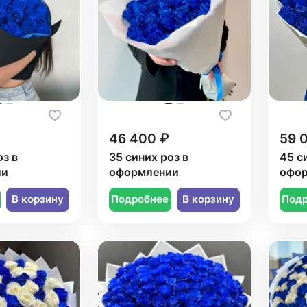
46 400 ₽
59 
оз в
35 синих роз в
45 с
ии
оформлении
офо
В корзину
Подробнее
В корзину
Под