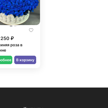
 250 ₽
синяя роза в
ине
робнее
В корзину