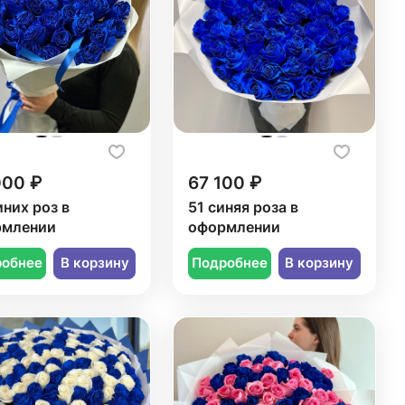
000 ₽
67 100 ₽
иних роз в
51 синяя роза в
рмлении
оформлении
робнее
В корзину
Подробнее
В корзину