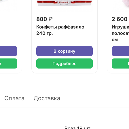
800 ₽
2 600
Конфеты раффаэлло
Игрушк
240 гр.
полоса
см
В корзину
е
Подробнее
Оплата
Доставка
Роза 19 шт.