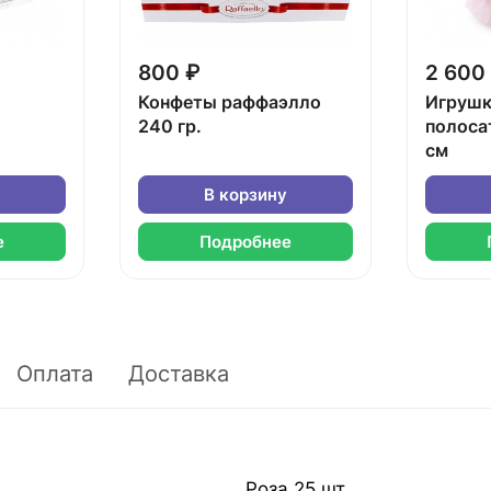
800 ₽
2 600
Конфеты раффаэлло
Игрушк
240 гр.
полоса
см
В корзину
е
Подробнее
Оплата
Доставка
Роза 25 шт.