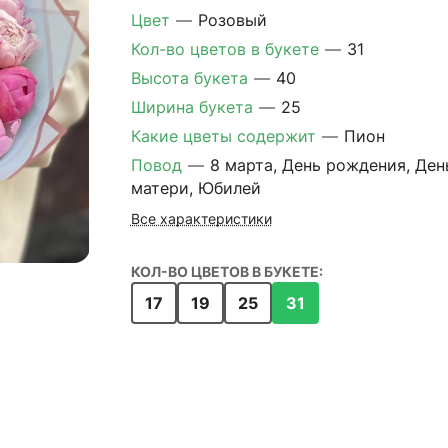
Цвет
—
Розовый
Кол-во цветов в букете
—
31
Высота букета
—
40
Ширина букета
—
25
Какие цветы содержит
—
Пион
Повод
—
8 марта, День рождения, Ден
матери, Юбилей
Все характеристики
КОЛ-ВО ЦВЕТОВ В БУКЕТЕ:
17
19
25
31