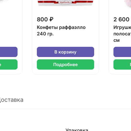
800 ₽
2 600
Конфеты раффаэлло
Игрушк
240 гр.
полоса
см
В корзину
е
Подробнее
оставка
Упаковка