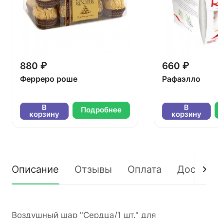
880 ₽
660 ₽
Ферреро роше
Рафаэлло
В
В
Подробнее
корзину
корзину
Описание
Отзывы
Оплата
Доставк
Воздушный шар "Сердца/1 шт." для