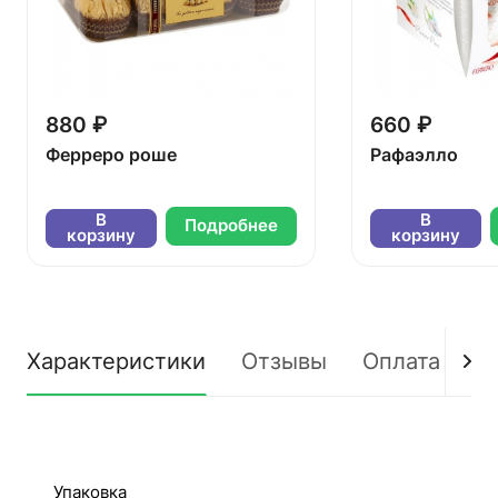
880 ₽
660 ₽
Ферреро роше
Рафаэлло
В
В
Подробнее
корзину
корзину
Характеристики
Отзывы
Оплата
Д
Упаковка