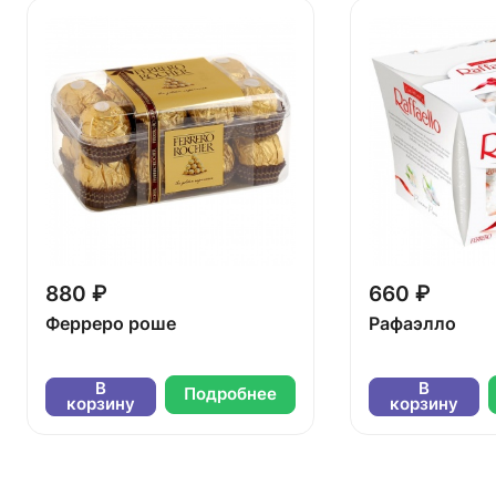
880 ₽
660 ₽
Ферреро роше
Рафаэлло
В
В
Подробнее
корзину
корзину