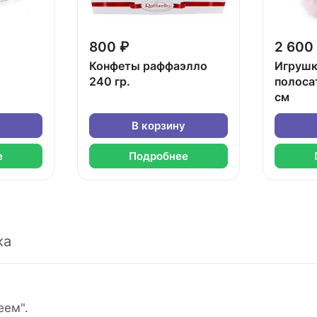
800 ₽
2 600
Конфеты раффаэлло
Игрушк
240 гр.
полоса
см
В корзину
е
Подробнее
ка
еем".