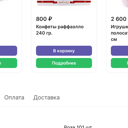
800 ₽
2 600
Конфеты раффаэлло
Игрушк
240 гр.
полоса
см
В корзину
е
Подробнее
Оплата
Доставка
Роза 101 шт.