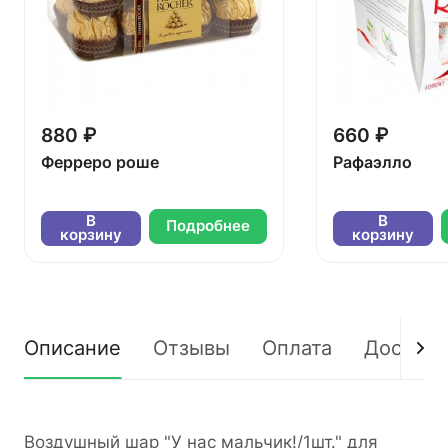
880 ₽
660 ₽
Ферреро роше
Рафаэлло
В
В
Подробнее
корзину
корзину
Описание
Отзывы
Оплата
Доставк
Воздушный шар "У нас мальчик!/1шт." для