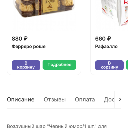
880 ₽
660 ₽
Ферреро роше
Рафаэлло
В
В
Подробнее
корзину
корзину
Описание
Отзывы
Оплата
Доставк
Воздушный шар "Черный юмор/1 шт." для