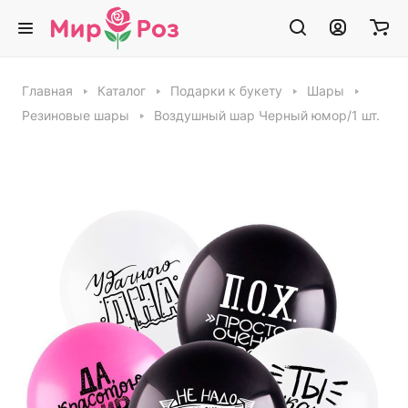
Главная
Каталог
Подарки к букету
Шары
Резиновые шары
Воздушный шар Черный юмор/1 шт.