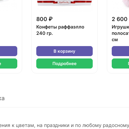
800 ₽
2 600
Конфеты раффаэлло
Игрушк
240 гр.
полоса
см
В корзину
е
Подробнее
ка
ения к цветам, на праздники и по любому радосному