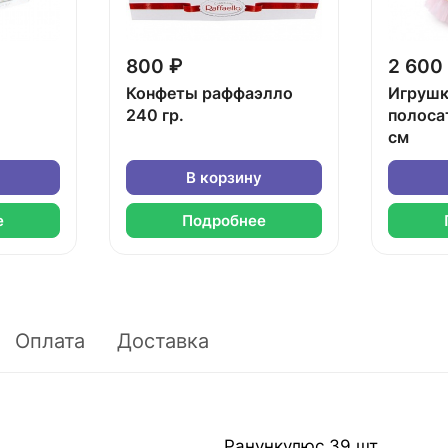
800 ₽
2 600
Конфеты раффаэлло
Игрушк
240 гр.
полоса
см
В корзину
е
Подробнее
Оплата
Доставка
Ранункулюс 39 шт.