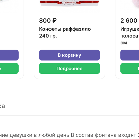
800 ₽
2 600
Конфеты раффаэлло
Игрушк
240 гр.
полоса
см
В корзину
е
Подробнее
ка
е девушки в любой день В состав фонтана входят 2