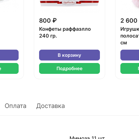
800 ₽
2 600
Конфеты раффаэлло
Игрушк
240 гр.
полоса
см
В корзину
е
Подробнее
Оплата
Доставка
Мимоза 11 шт.