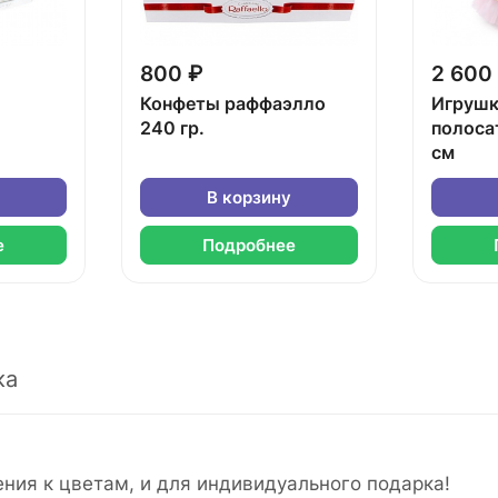
800 ₽
2 600
Конфеты раффаэлло
Игрушк
240 гр.
полоса
см
В корзину
е
Подробнее
ка
ия к цветам, и для индивидуального подарка!