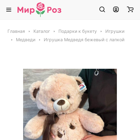
Главная
Каталог
Подарки к букету
Игрушки
Медведи
Игрушка Медведя бежевый с лапкой