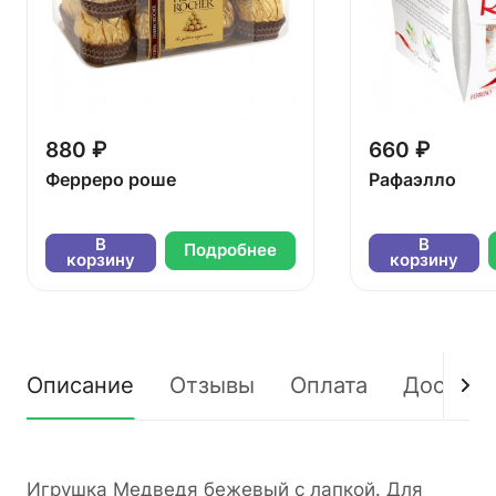
880 ₽
660 ₽
Ферреро роше
Рафаэлло
В
В
Подробнее
корзину
корзину
Описание
Отзывы
Оплата
Доставк
Игрушка Медведя бежевый с лапкой. Для