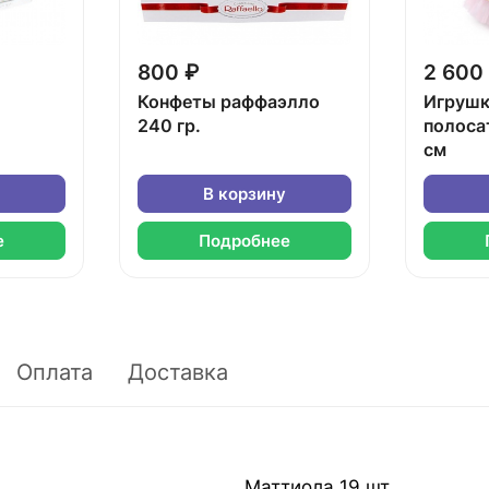
800 ₽
2 600
Конфеты раффаэлло
Игрушк
240 гр.
полоса
см
В корзину
е
Подробнее
Оплата
Доставка
Маттиола 19 шт.