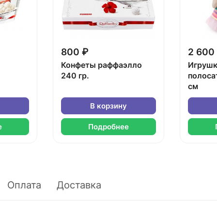
800 ₽
2 600
Конфеты раффаэлло
Игрушк
240 гр.
полоса
см
В корзину
е
Подробнее
Оплата
Доставка