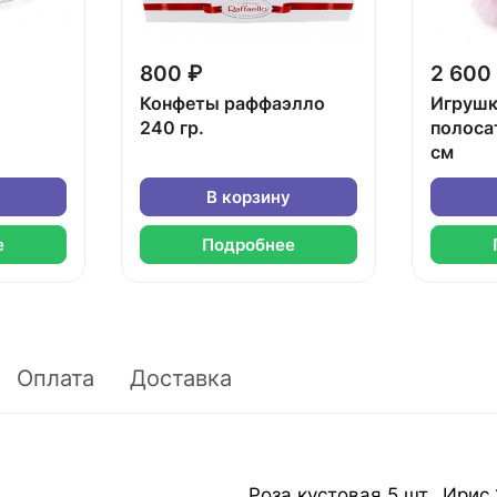
800 ₽
2 600
Конфеты раффаэлло
Игрушк
240 гр.
полоса
см
В корзину
е
Подробнее
Оплата
Доставка
Роза кустовая 5 шт., Ирис 