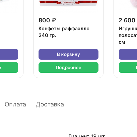
800 ₽
2 600
Конфеты раффаэлло
Игрушк
240 гр.
полоса
см
В корзину
е
Подробнее
Оплата
Доставка
Гиацинт 19 шт.