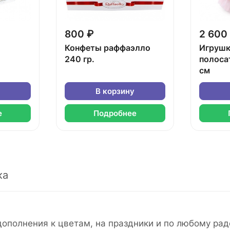
800 ₽
2 600
Конфеты раффаэлло
Игрушк
240 гр.
полоса
см
В корзину
е
Подробнее
ка
ополнения к цветам, на праздники и по любому рад