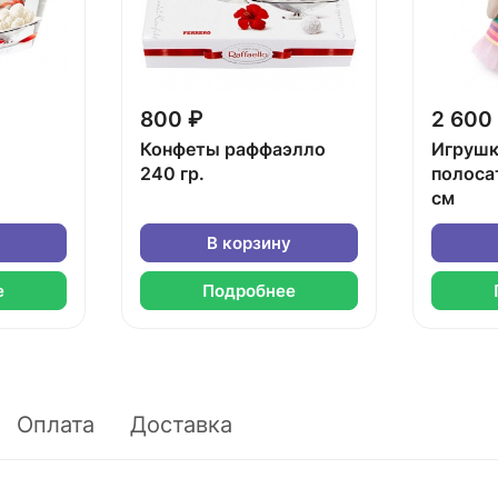
800 ₽
2 600
Конфеты раффаэлло
Игрушк
240 гр.
полоса
см
В корзину
е
Подробнее
Оплата
Доставка