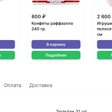
800 ₽
2 600
Конфеты раффаэлло
Игрушк
240 гр.
полоса
см
В корзину
е
Подробнее
Оплата
Доставка
Тюльпан 31 шт.