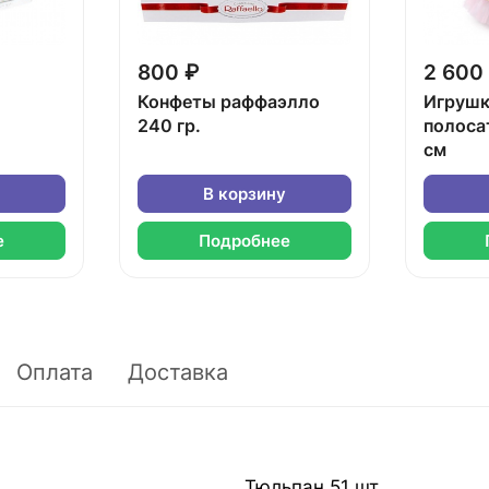
800 ₽
2 600
Конфеты раффаэлло
Игрушк
240 гр.
полоса
см
В корзину
е
Подробнее
Оплата
Доставка
Тюльпан 51 шт.