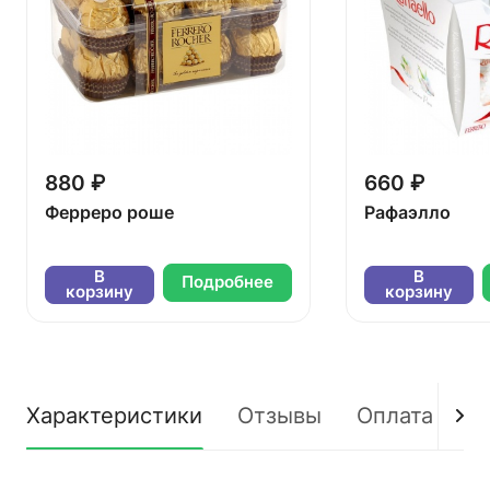
880 ₽
660 ₽
Ферреро роше
Рафаэлло
В
В
Подробнее
корзину
корзину
Характеристики
Отзывы
Оплата
Д