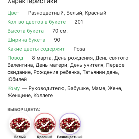
Характеристики
Цвет
—
Разноцветный, Белый, Красный
Кол-во цветов в букете
—
201
Высота букета
—
70 см.
Ширина букета
—
90
Какие цветы содержит
—
Роза
Повод
—
8 марта, День рождения, День святого
Валентина, День матери, День учителя, Первое
свидание, Рождение ребенка, Татьянин день,
Юбилей
Кому
—
Руководителю, Бабушке, Маме, Жене,
Женщине, Коллеге
ВЫБОР ЦВЕТА:
Белый
Красный
Разноцветный