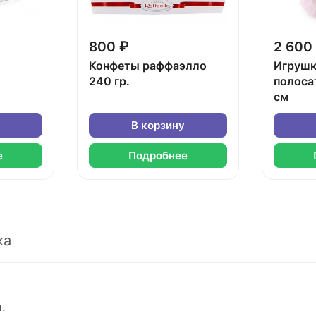
800 ₽
2 600
Конфеты раффаэлло
Игрушк
240 гр.
полоса
см
В корзину
е
Подробнее
ка
.