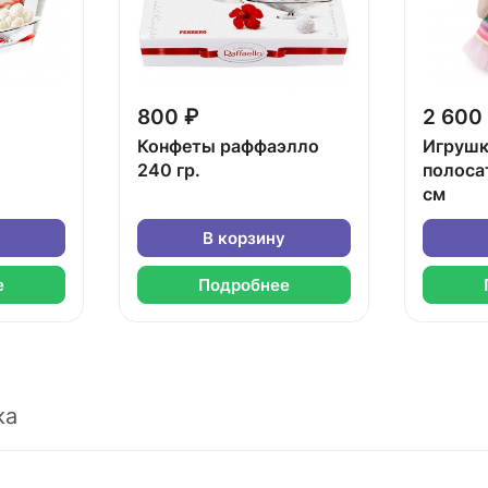
800 ₽
2 600
Конфеты раффаэлло
Игрушк
240 гр.
полоса
см
В корзину
е
Подробнее
ка