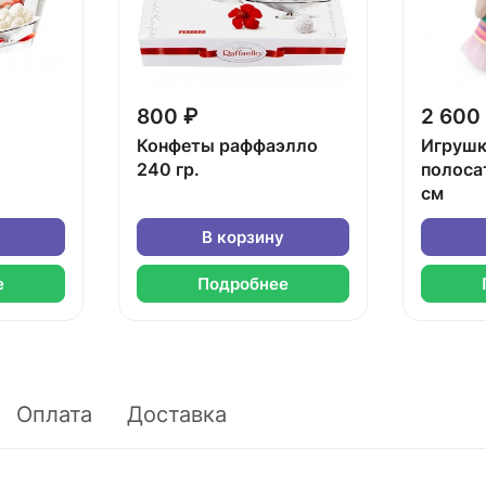
800 ₽
2 600
Конфеты раффаэлло
Игрушк
240 гр.
полоса
см
В корзину
е
Подробнее
Оплата
Доставка